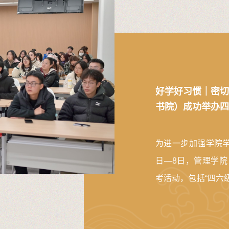
好学好习惯｜密切
书院）成功举办四
为进一步加强学院学
日—8日，管理学
考活动，包括“四六
引了众多学生的热情
精心挑选了历年全