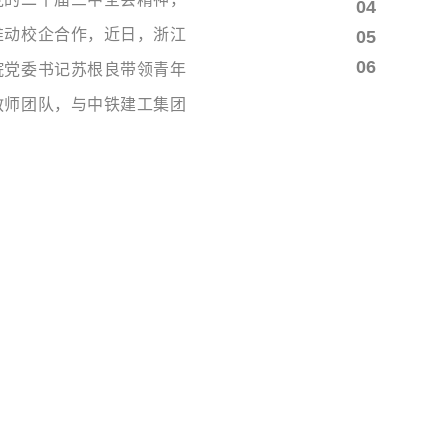
0
4
推动校企合作，近日，浙江
0
5
0
6
院党委书记苏根良带领青年
教师团队，与中铁建工集团
展了一场以“党建共建”为主
活动。本次活动旨在通过党
交流合作的新桥梁，激发青
业青年员工的拼搏精神，助
才培养、科技创新和社会服
发展。浙江树人学院城建学
重视党建在学科发展和社会
...