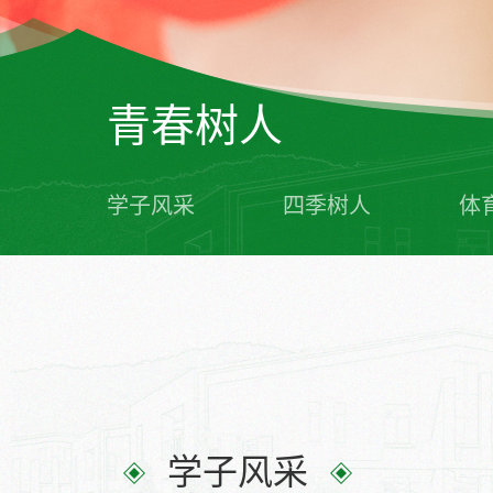
青春树人
学子风采
四季树人
体
学子风采