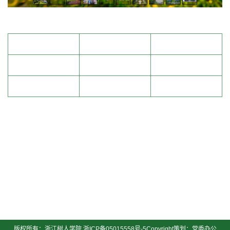
班车
校历
数字孪生校园
档案查询服务
校友
教育基金会
校报
学报
民办高教院
杭州拱宸桥校区
|
地址：杭州市树人街8号
电话：0571-88297000（招生办公室）/ 0571-88297011（学校办公室）
邮编：310015
绍兴杨汛桥校区
|
地址：绍兴市柯桥区杨汛桥街道江夏路2016号
电话：0571-88297000（招生办公室）/0575-85324517（学校办公室）
邮编：312028
版权所有：浙江树人学院
浙ICP备05015558号-5
Copyright策划：党委办公