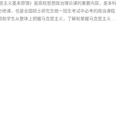
克思主义基本原理》是高校思想政治理论课的重要内容，是本科
必修课，也是全国硕士研究生统一招生考试中必考的政治课程
帮助学生从整体上把握马克思主义，了解和掌握马克思主义的
正确认识人类社会发展的客观规律和基本趋势，树立共产主义