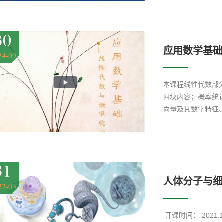
30
应用数学基
24-09
本课程线性代数部
四块内容；概率统
向量及其数字特征
可以组成作业或者
教学视频中，引入
用，例如如何根据
行加密和解密（逆
31
（秩的概念）、如
人体分子与
调配出某种颜色（
22-03
式）、如何合理安
丰富，讲解细致。
​ 开课时间： 2021.