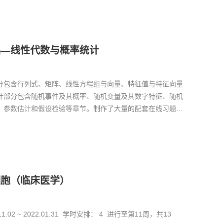
础—线性代数与概率统计
分包含行列式、矩阵、线性方程组与向量、特征值与特征向量
计部分包含随机事件及其概率、随机变量及其数字特征、随机
、参数估计和假设检验等章节。制作了大量的配套在线习题，
进行自测；并制作了专门的考试题库，可以随机组卷考试。 在
了很多小案例来帮助同学们理解概念，了解知识点的实际应
高铁线网确定出行交通方案（矩阵乘法）、怎么对一个信息进
矩阵）、如何去描述存在冗余信息的数表或组群的“真实尺寸”
何进行套裁以节约原材料（线性方程组）、一组色彩是否可以
细胞（临床医学）
线性组合）、对某种疾病进行确诊有多大难度（贝叶斯公
排不同尺码的服装鞋袜的生产比例（正态分布），等等。例题
11.02 ~ 2022.01.31 学时安排： 4 进行至第11周，共13