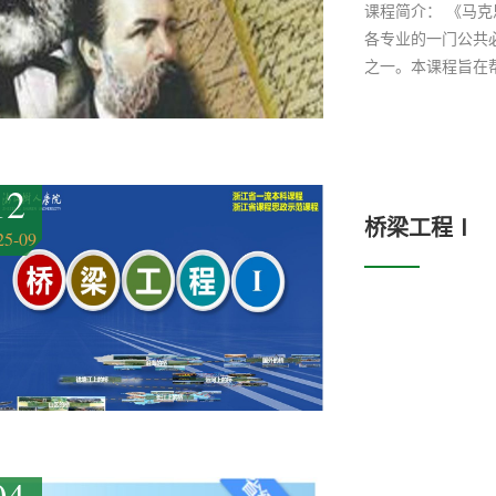
课程简介： 《马
各专业的一门公共
之一。本课程旨在
世界观和方法论，
远大理想。
12
桥梁工程Ⅰ
25-09