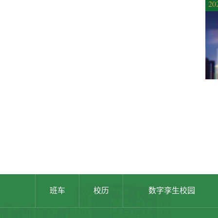
20
班车
校历
数字孪生校园