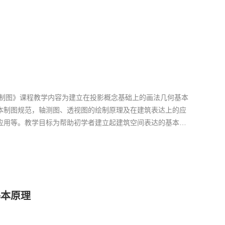
筑制图》课程教学内容为建立在投影概念基础上的画法几何基本
本制图规范，轴测图、透视图的绘制原理及在建筑表达上的应
应用等。教学目标为帮助初学者建立起建筑空间表达的基本概
能力和表达能力。课程适用于建筑学、城市规划、景观设计、
生...
基本原理