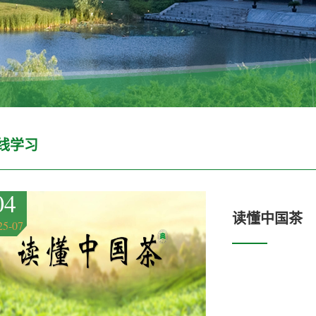
线学习
04
读懂中国茶
25-07