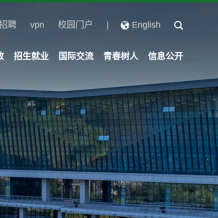
招聘
vpn
校园门户
|
English
政
招生就业
国际交流
青春树人
信息公开