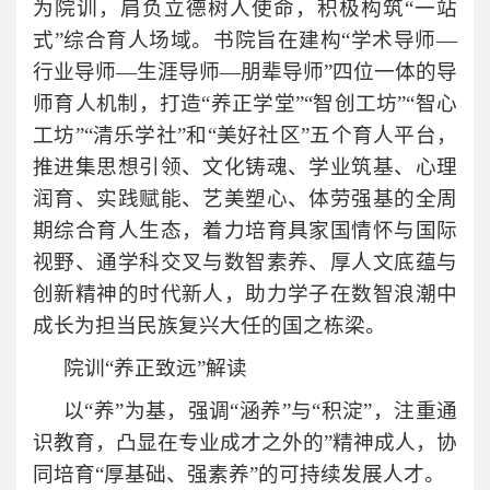
为院训，肩负立德树人使命，积极构筑“一站
式”综合育人场域。书院旨在建构“学术导师—
行业导师—生涯导师—朋辈导师”四位一体的导
师育人机制，打造“养正学堂”“智创工坊”“智心
工坊”“清乐学社”和“美好社区”五个育人平台，
推进集思想引领、文化铸魂、学业筑基、心理
润育、实践赋能、艺美塑心、体劳强基的全周
期综合育人生态，着力培育具家国情怀与国际
视野、通学科交叉与数智素养、厚人文底蕴与
创新精神的时代新人，助力学子在数智浪潮中
成长为担当民族复兴大任的国之栋梁。
院训“养正致远”解读
以“养”为基，强调“涵养”与“积淀”，注重通
识教育，凸显在专业成才之外的”精神成人，协
同培育“厚基础、强素养”的可持续发展人才。