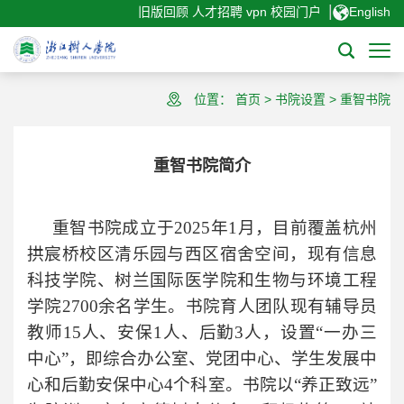
|
旧版回顾
人才招聘
vpn
校园门户
English
位置：
首页
>
书院设置
>
重智书院
重智书院简介
重智书院成立于
2025
年
1
月，目前覆盖杭州
拱宸桥校区清乐园与西区宿舍空间，现有信息
科技学院、树兰国际医学院和生物与环境工程
学院2700余名学生。书院育人团队现有辅导员
教师15人、安保1人、后勤3人，设置“一办三
中心”，即综合办公室、党团中心、学生发展中
心和后勤安保中心4个科室。书院以“养正致远”