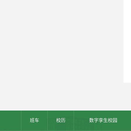
班车
校历
数字孪生校园