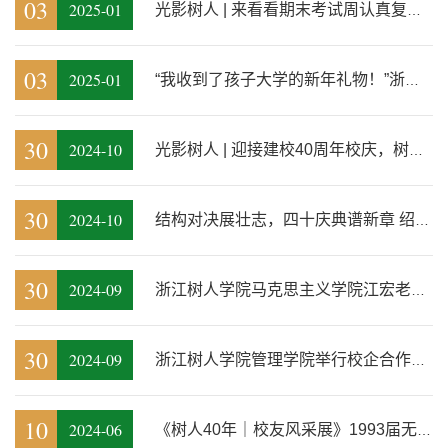
03
2025-01
光影树人 | 来看看期末考试周认真复习的小树苗
03
2025-01
“我收到了孩子大学的新年礼物！”浙江树人学院向学子、生源高中和家长...
30
2024-10
光影树人 | 迎接建校40周年校庆，树人师生用脚步丈量40公里
30
2024-10
结构对决展壮志，四十庆典谱新章 绍兴市第二届大学生结构设计竞赛在浙江...
30
2024-09
浙江树人学院马克思主义学院江宏老师：《持纯粹之心，做至诚之人，干不...
30
2024-09
浙江树人学院管理学院举行校企合作集体签约仪式暨物业管理企业家访谈
10
2024-06
《树人40年｜校友风采展》1993届无线电技术专业校友陈杭强：永不言败，...