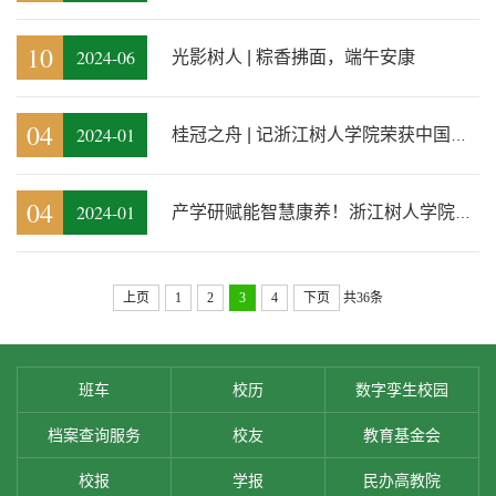
10
2024-06
光影树人 | 粽香拂面，端午安康
04
2024-01
桂冠之舟 | 记浙江树人学院荣获中国大学生在线5大荣誉
04
2024-01
产学研赋能智慧康养！浙江树人学院与全国智慧康养应用试点示范企业合建基地
上页
1
2
3
4
下页
共36条
班车
校历
数字孪生校园
档案查询服务
校友
教育基金会
校报
学报
民办高教院