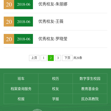
20
2018-06
优秀校友-​朱丽娜
20
2018-06
优秀校友-王薇
20
2018-06
优秀校友-罗晓莹
上页
1
2
3
下页
共26条
班车
校历
数字孪生校园
档案查询服务
校友
教育基金会
校报
学报
民办高教院