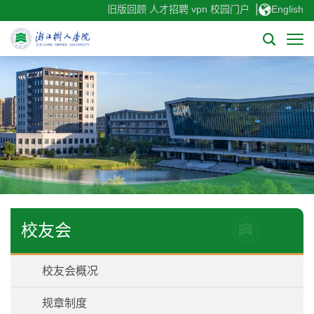
|
旧版回顾
人才招聘
vpn
校园门户
English
校友会
校友会概况
规章制度