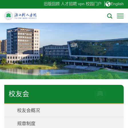
|
旧版回顾
人才招聘
vpn
校园门户
English
校友会
校友会概况
规章制度