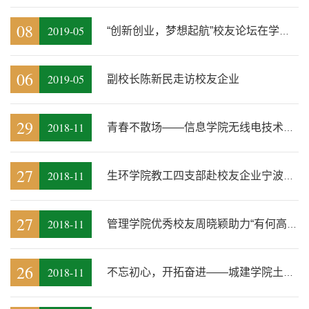
08
2019-05
“创新创业，梦想起航”校友论坛在学术报告厅举行
06
2019-05
副校长陈新民走访校友企业
29
2018-11
青春不散场——信息学院无线电技术专业9611班毕业20周年同学会
27
2018-11
生环学院教工四支部赴校友企业宁波国盛食品集团开展党日活动
27
2018-11
管理学院优秀校友周晓颖助力“有何高见”创新创业沙龙
26
2018-11
不忘初心，开拓奋进——城建学院土木工程专业钢结构方向办学十周年系列...