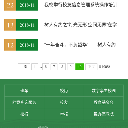
22
2018-11
我校举行校友信息管理系统操作培训
13
2018-11
树人有约之“灯光无形 空间无界”在学术报告厅举行
12
2018-11
“十年奋斗，不负韶华”——树人有约之“创新创业，梦想起航”校友论坛...
...
上页
1
6
7
8
9
10
下页
共100条
班车
校历
数字孪生校园
档案查询服务
校友
教育基金会
校报
学报
民办高教院