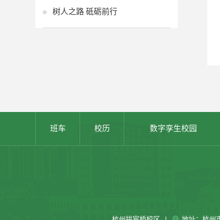
树人之路 砥砺前行
班车
校历
数字孪生校园
杭州拱宸桥校区
|
地址：杭州