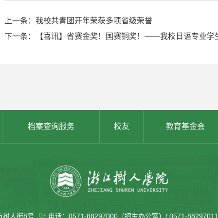
上一条：我校共青团开年荣获多项省级荣誉
档案查询服务
校友
教育基金会
市树人街8号
电话：0571-88297000（招生办公室）/ 0571-88297