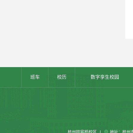
班车
校历
数字孪生校园
杭州拱宸桥校区
|
地址：杭州