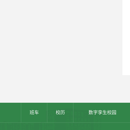
班车
校历
数字孪生校园