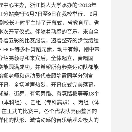
中心主办，浙江树人大学承办的“2013年
站赛”于6月7日至9日在我校举行。 6月
，副校长叶时平主持了开幕式，省教育厅、省
本次开幕仪式。伴随着动感的音乐，来自全
身着五彩的比赛服装，迈着整齐的步伐缓缓
P-HOP等多种舞蹈元素，动中有静，刚中带
介绍完领导和来宾后，全体起立，奏唱国
赛能圆满成功，并希望所有参赛运动队都能
怡娜老师和运动员代表顾静霞同学分别宣
开幕，全场掌声热烈，开幕仪式完美落幕。
球操、街舞、有氧舞蹈、有氧踏板等等13个
组（本科组）、乙组（专科高职）、丙组（体
。在正式的比赛中，各个代表队亮丽整齐的
样化的队形、激情动感的音乐给观众极大的