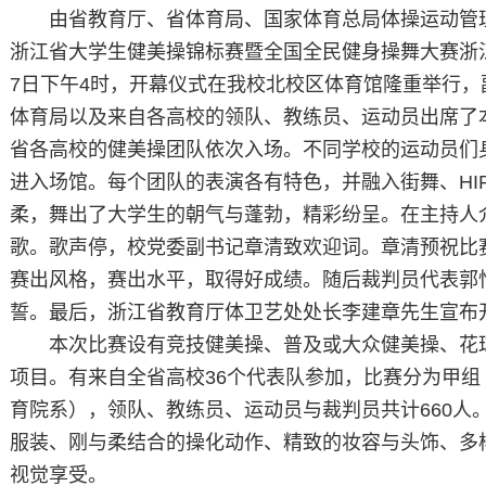
由省教育厅、省体育局、国家体育总局体操运动管理
浙江省大学生健美操锦标赛暨全国全民健身操舞大赛浙江分
7日下午4时，开幕仪式在我校北校区体育馆隆重举行
体育局以及来自各高校的领队、教练员、运动员出席了
省各高校的健美操团队依次入场。不同学校的运动员们
进入场馆。每个团队的表演各有特色，并融入街舞、HI
柔，舞出了大学生的朝气与蓬勃，精彩纷呈。在主持人
歌。歌声停，校党委副书记章清致欢迎词。章清预祝比
赛出风格，赛出水平，取得好成绩。随后裁判员代表郭
誓。最后，浙江省教育厅体卫艺处处长李建章先生宣布
本次比赛设有竞技健美操、普及或大众健美操、花
项目。有来自全省高校36个代表队参加，比赛分为甲
育院系），领队、教练员、运动员与裁判员共计660人
服装、刚与柔结合的操化动作、精致的妆容与头饰、多
视觉享受。