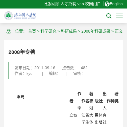
|
旧版回顾
人才招聘
vpn
校园门户
English
位置：
首页
>
科学研究
>
科研成果
>
2008年科研成果
>
正文
2008年专著
发布日期：2011-09-16
点击数：
482
作者：kyc
|
编辑：
|
审核：
作
著
出
著
序号
者
作名称
版社
作种类
李
浙
人
立敏
江省大
民体育
学生体
出版社