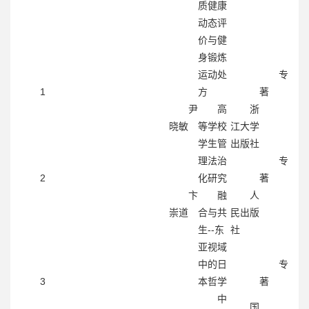
质健康
动态评
价与健
身锻炼
运动处
专
1
方
著
尹
高
浙
晓敏
等学校
江大学
学生管
出版社
理法治
专
2
化研究
著
卞
融
人
崇道
合与共
民出版
生--东
社
亚视域
中的日
专
3
本哲学
著
中
国