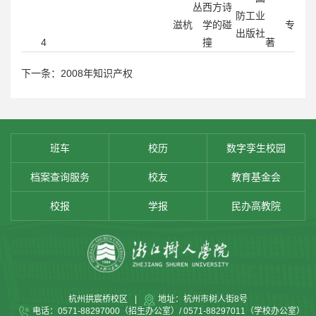
丛
西方诗
防工业
滋杭
学的碰
专
出版社
4
撞
著
下一条：2008年知识产权
班车
校历
数字孪生校园
档案查询服务
校友
教育基金会
校报
学报
民办高教院
杭州拱宸桥校区
|
地址：杭州市树人街8号
电话：0571-88297000（招生办公室）/ 0571-88297011（学校办公室）