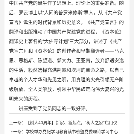
中国共产党的诞生作了思想上、理论上的重要准备。随
后，罗云博士以“人间的普罗米修斯”导入，从《共产党
宣言》诞生的时代背景和历史意义，《共产党宣言》的
翻译和出版推动了中国共产党建党的进程，《资本论》
翻译史上著名的“大佛寺计划”三大部分，讲述了《共产
党宣言》和《资本论》的创作者和早期翻译者——马克
思、恩格斯、陈望道、郭大力、王亚南，放弃舒适安逸
的生活，毅然选择充满荆棘和坎坷的革命之路，以自己
卓越的个人才华和先见之明，用真理的火光引领无产阶
级解放、全人类解放，引领中华民族走向伟大复兴的光
明未来的历程。
讲座受到了党员同志的一致好评。
上一条：【树人40周年】新家、新起点，“树人之家”启用仪式隆重举行
下一条：学校举办党纪学习教育读书班暨党委理论学习中心组学习（扩大）会