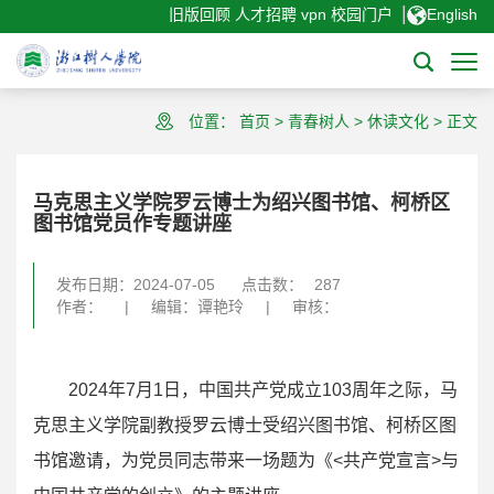
|
旧版回顾
人才招聘
vpn
校园门户
English
位置：
首页
>
青春树人
>
休读文化
>
正文
马克思主义学院罗云博士为绍兴图书馆、柯桥区
图书馆党员作专题讲座
发布日期：2024-07-05
点击数：
287
作者：
|
编辑：谭艳玲
|
审核：
2024年7月1日，中国共产党成立103周年之际，马
克思主义学院副教授罗云博士受绍兴图书馆、柯桥区图
书馆邀请，为党员同志带来一场题为《<共产党宣言>与