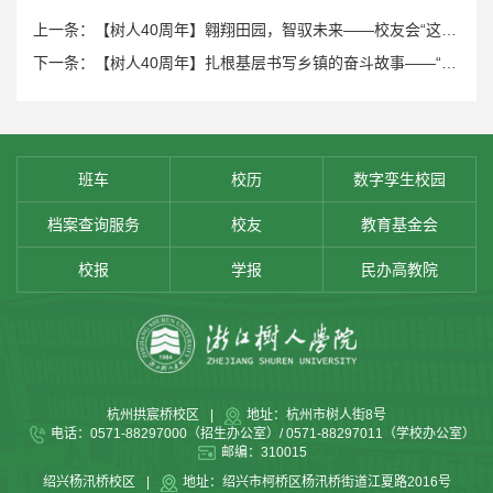
上一条：【树人40周年】翱翔田园，智驭未来——校友会“这里‘友’你”小分队走访校友赵逸飞
下一条：【树人40周年】扎根基层书写乡镇的奋斗故事——“这里‘友’你”校友会暑期寻访团走访校友方梅仙
班车
校历
数字孪生校园
档案查询服务
校友
教育基金会
校报
学报
民办高教院
杭州拱宸桥校区
|
地址：杭州市树人街8号
电话：0571-88297000（招生办公室）/ 0571-88297011（学校办公室）
邮编：310015
绍兴杨汛桥校区
|
地址：绍兴市柯桥区杨汛桥街道江夏路2016号