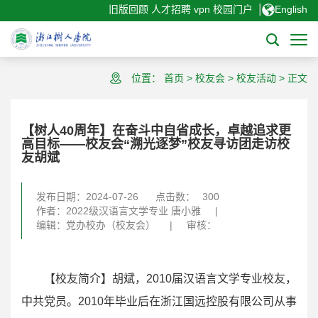
|
旧版回顾
人才招聘
vpn
校园门户
English
位置：
首页
>
校友会
>
校友活动
>
正文
【树人40周年】在奋斗中自省成长，卓越追求更
高目标——校友会“溯光逐梦”校友寻访团走访校
友胡斌
发布日期：2024-07-26
点击数：
300
作者：2022级汉语言文学专业 唐小雅
|
编辑：党办校办（校友会）
|
审核：
【校友简介】胡斌，2010届汉语言文学专业校友，
中共党员。2010年毕业后在浙江国远控股有限公司从事