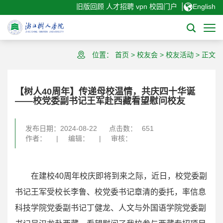
|
旧版回顾
人才招聘
vpn
校园门户
English
位置：
首页
>
校友会
>
校友活动
>
正文
【树人40周年】传递母校温情，共庆四十华诞
——校党委副书记王军赴西藏看望慰问校友
发布日期：2024-08-22
点击数：
651
作者：
|
编辑：
|
审核：
在建校40周年校庆即将到来之际，近日，校党委副
书记王军受校长李鲁、校党委书记章清的委托，率信息
科技学院党委副书记丁健龙、人文与外国语学院党委副