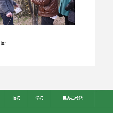
体”
校报
学报
民办高教院