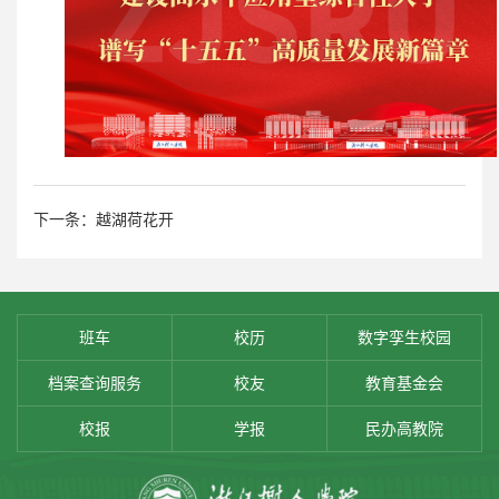
下一条：越湖荷花开
班车
校历
数字孪生校园
档案查询服务
校友
教育基金会
校报
学报
民办高教院