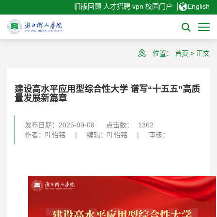
|
旧版回顾
人才招聘
vpn
校园门户
English
位置：
首页
>
正文
建设高水平应用型综合性大学 谱写“十五五”高质
量发展新篇章
发布日期：2025-09-08
点击数：
1362
作者：叶怡铭
|
编辑：叶怡铭
|
审核：