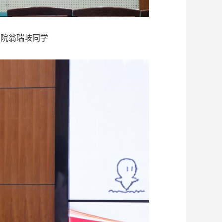
书院翁瑞岐同学