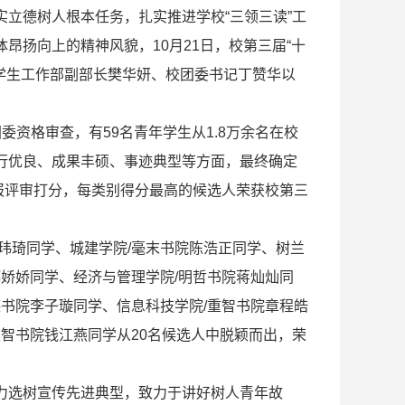
立德树人根本任务，扎实推进学校“三领三读”工
昂扬向上的精神风貌，10月21日，校第三届“十
学生工作部副部长樊华妍、校团委书记丁赞华以
资格审查，有59名青年学生从1.8万余名在校
行优良、成果丰硕、事迹典型等方面，最终确定
汇报评审打分，每类别得分最高的候选人荣获校第三
玮琦同学、城建学院/毫末书院陈浩正同学、树兰
郑娇娇同学、经济与管理学院/明哲书院蒋灿灿同
德书院李子璇同学、信息科技学院/重智书院章程皓
重智书院钱江燕同学从20名候选人中脱颖而出，荣
力选树宣传先进典型，致力于讲好树人青年故