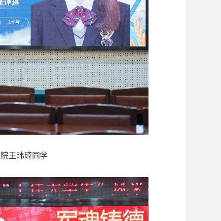
书院王玮琦同学