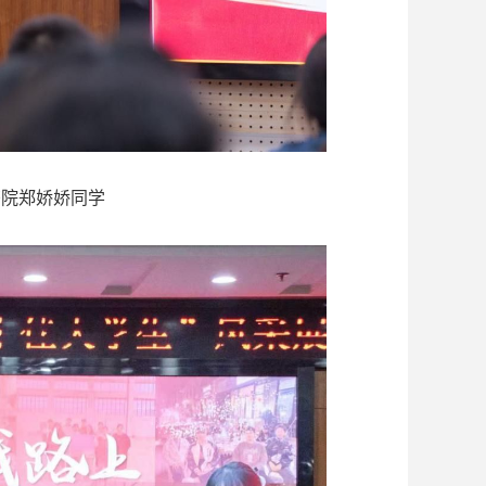
书院郑娇娇同学