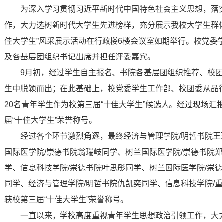
为深入学习贯彻习近平新时代中国特色社会主义思想，落实
作，大力选树新时代大学生先进榜样，充分展示我校大学生群体
佳大学生”风采展示活动在行政楼6楼会议室如期举行。校党委
及各基层团组织书记出席并担任评委嘉宾。
9月初，经过学生自主报名、书院各基层团组织推荐、校团委
生中脱颖而出；在此基础上，校党委学生工作部、校团委从品
20名青年学生作为校第三届“十佳大学生”候选人。经过现场
届“十佳大学生”荣誉称号。
经过各个环节激烈角逐，最终经济与管理学院/明哲书院王
国际医学院/崇德书院翁瑞岐同学、树兰国际医学院/崇德书院
学、信息科技学院/崇德书院叶思彤同学、树兰国际医学院/崇
同学、经济与管理学院/明哲书院仇凯奕同学、信息科技学院/
获校第三届“十佳大学生”荣誉称号。
一直以来，学校高度重视青年学生思想政治引领工作，大