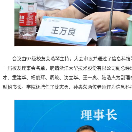
会议由97级校友艾燕琴主持，大会审议并通过了信息科
一届校友理事会名单，聘请浙江大华技术股份有限公司副总经
才、童建华、杨俊辉、周蛟、沈立华、王一爽、陆浩杰为副理
副秘书长。学院还聘任了沈志勇、孙惠荣两位老师作为信息科