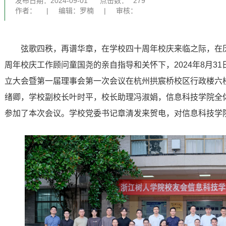
发布日期：2024-09-01
点击数：
279
作者：
|
编辑：罗楠
|
审核：
弦歌四秩，再谱华章，在学校四十周年校庆来临之际，在
周年校庆工作顾问童国尧的亲自指导和关怀下，2024年8月3
立大会暨第一届理事会第一次会议在杭州拱宸桥校区行政楼六
绪卿，学校副校长叶时平，校长助理冯淑娟，信息科技学院全
参加了本次会议。学校党委书记章清发来贺电，对信息科技学