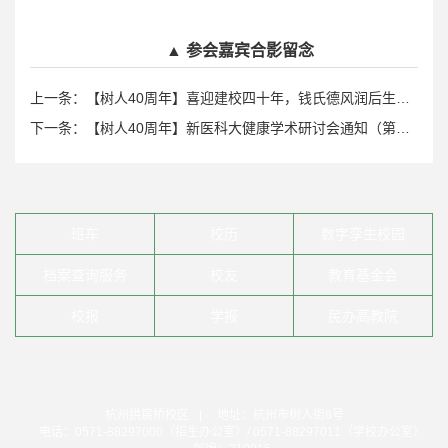
▲ 参会嘉宾合影留念
上一条：【树人40周年】喜迎建校四十年，钱氏德风润后生——树兰国际医学院成功举办“钱煦钱胡匡政教育发展战略合作协议”签署暨钱煦先生学术思想分享会
下一条：【树人40周年】新医科大健康学术研讨会通知（第一轮）
班车
校历
数字孪生校园
档案查询服务
校友
教育基金会
校报
学报
民办高教院
杭州拱宸桥校区
|
地址：杭州市树人街8号
电话：0571-88297000（招生办公室）/ 0571-88297011（学校办公室）