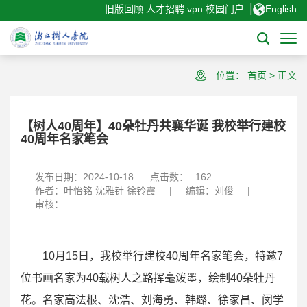
|
旧版回顾
人才招聘
vpn
校园门户
English
位置：
首页
>
正文
【树人40周年】40朵牡丹共襄华诞 我校举行建校
40周年名家笔会
发布日期：2024-10-18
点击数：
162
作者：叶怡铭 沈雅针 徐铃霞
|
编辑：刘俊
|
审核：
10月15日，我校举行建校40周年名家笔会，特邀7
位书画名家为40载树人之路挥毫泼墨，绘制40朵牡丹
花。名家高法根、沈浩、刘海勇、韩璐、徐家昌、闵学