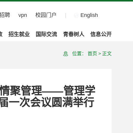
招聘
vpn
校园门户
|
English
政
招生就业
国际交流
青春树人
信息公开
位置：
首页
>
正文
，情聚管理——管理学
届一次会议圆满举行