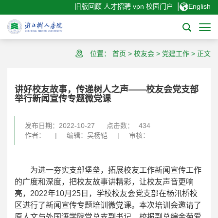
|
旧版回顾
人才招聘
vpn
校园门户
English
位置：
首页
>
校友会
>
党建工作
>
正文
讲好校友故事，传递树人之声——校友会党支部
举行新闻宣传专题微党课
发布日期：2022-10-27
点击数：
434
作者：
|
编辑：吴杨铠
|
审核：
为进一夯实支部堡垒，拓展校友工作新闻宣传工作
的广度和深度，把校友故事讲精彩，让校友声音更响
亮，2022年10月25日，学校校友会党支部在杨汛桥校
区进行了新闻宣传专题培训微党课。本次培训会邀请了
原人文与外国语学院党总支副书记、校报副总编金菊爱