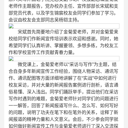
老师作主题报告，党办校办主任、宣传部部长宋斌和支
部党员代表，以及学生锦宸校友会同学们参加了学习。
会议由校友会支部同志吴杨铠主持。
宋斌首先简要地介绍了金菊爱老师，并对金菊爱来
校给同学们作新闻宣传培训表示欢迎和感谢。同时，她
希望同学们认真听讲、掌握要领、多想多练，为校友工
作和学校宣传工作贡献青春力量。
微党课上，金菊爱老师以“采访与写作”为主题，结
合自身多年新闻宣传工作经验，围绕人物采访、通讯写
作、通讯配图等方面详细地讲解了在“实战”中如何进行
校友采访，并对大量的新闻报告案例进行剖析，语言通
俗易懂、深入浅出。同学们踊跃举手，提出他们在采访
写作时遇到的难题，金菊爱老师针对同学们的问题进行
一一解答，回答了新闻报道写什么、怎么写、如何写好
的问题，说明了功夫在笔下和在笔外的关系，诠释了新
闻报道的精神力量和人文意义。会后，不少参会同学就
如何做好新闻宣传工作与金菊爱老师进行了深入交流探