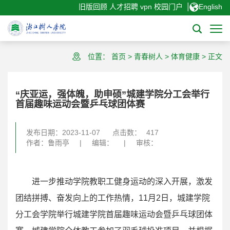
|
旧版回顾
人才招聘
vpn
校园门户
English
位置：
首页
>
青春树人
>
体育健康
>
正文
“庆亚运，强体魄，助申硕”城建学院分工会举行
首届趣味运动会暨乒乓球团体赛
发布日期：2023-11-07
点击数：
417
作者：鲁雨亭
|
编辑：
|
审核：
进一步推动学院教职工健身运动的深入开展，激发
团结拼搏、奋发向上的工作热情，11月2日，城建学院
分工会学院举行城建学院首届趣味运动会暨乒乓球团体