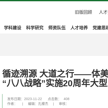
旧版回顾
人才
学科建设
科学研究
师资队伍
人才培养
党建思
循迹溯源 大道之行——体
“八八战略”实施20周年大
发布日期：2023-11-22
点击数：
408
作者：
|
编辑：孔檬杰
|
审核：