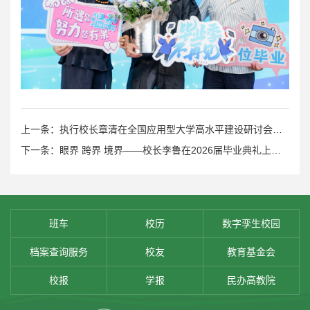
上一条：执行校长章清在全国应用型大学高水平建设研讨会上作专题汇报分享AI+教学改革实践成果
下一条：眼界 跨界 境界——校长李鲁在2026届毕业典礼上的讲话
班车
校历
数字孪生校园
档案查询服务
校友
教育基金会
校报
学报
民办高教院