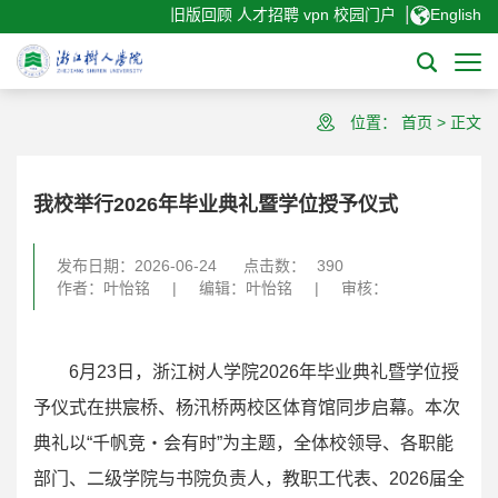
|
旧版回顾
人才招聘
vpn
校园门户
English
位置：
首页
>
正文
我校举行2026年毕业典礼暨学位授予仪式
发布日期：2026-06-24
点击数：
390
作者：叶怡铭
|
编辑：叶怡铭
|
审核：
6月23日，浙江树人学院2026年毕业典礼暨学位授
予仪式在拱宸桥、杨汛桥两校区体育馆同步启幕。本次
典礼以“千帆竞・会有时”为主题，全体校领导、各职能
部门、二级学院与书院负责人，教职工代表、2026届全