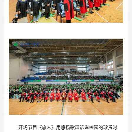
开场节目《旅人》用悠扬歌声诉说校园的珍贵时