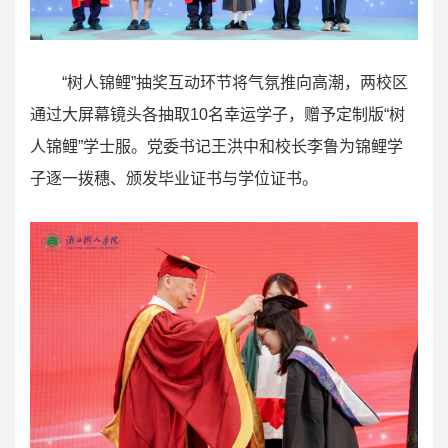
“树人锦鲤”抽奖互动环节将气氛推向高潮，两校区
通过大屏幕镜头各抽取10名幸运学子，赠予定制版“树
人锦鲤”学士服。党委书记王洪中
和
校长李鲁
为锦鲤学
子逐一拨穗、颁发毕业证书与学位证书。