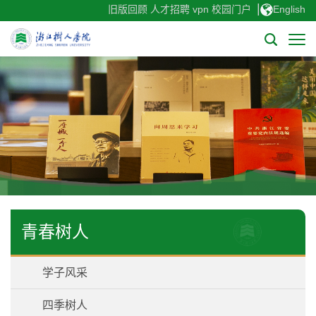
|
旧版回顾
人才招聘
vpn
校园门户
English
青春树人
学子风采
四季树人