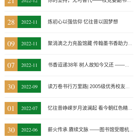
21
2022-12
你的坚持，无可替代——校党委副书记王军到图书馆慰问考研学生
28
2022-11
炼初心以强信仰 忆往昔以固梦想
09
2022-11
聚涓滴之力充盈馆藏 传翰墨书香助力申硕
07
2022-11
书香迢递38年 树人故知今又还 ——贺定一老师回家了
30
2022-09
读万卷书行万里路| 2005级优秀校友骆烨波为图书馆捐赠书籍
01
2022-07
忆往昔峥嵘岁月波澜起 看今朝红色精神永不朽
30
2022-06
薪火传承 赓续文脉 ——图书馆受赠杭州城市学研究成果珍贵藏书