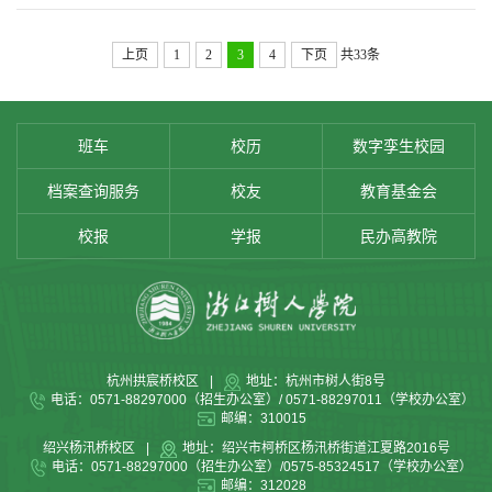
上页
1
2
3
4
下页
共33条
班车
校历
数字孪生校园
档案查询服务
校友
教育基金会
校报
学报
民办高教院
杭州拱宸桥校区
|
地址：杭州市树人街8号
电话：0571-88297000（招生办公室）/ 0571-88297011（学校办公室）
邮编：310015
绍兴杨汛桥校区
|
地址：绍兴市柯桥区杨汛桥街道江夏路2016号
电话：0571-88297000（招生办公室）/0575-85324517（学校办公室）
邮编：312028